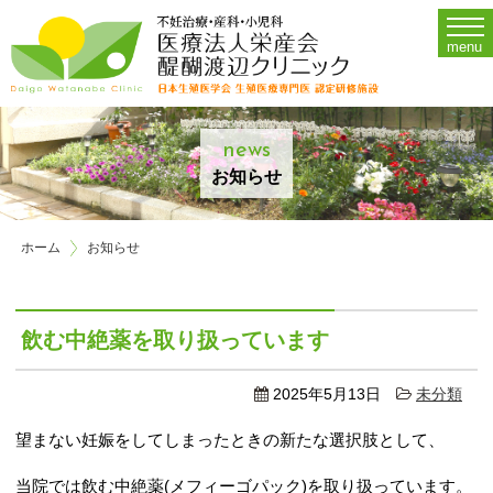
Menu
menu
Home
診療時間・担当医・施設案内
O
news
不妊治療
Op
お知らせ
婦人科
ホーム
お知らせ
産科
アクセス
飲む中絶薬を取り扱っています
お問い合わせ
2025年5月13日
未分類
当院について
望まない妊娠をしてしまったときの新たな選択肢として、
採用情報
当院では飲む中絶薬(メフィーゴパック)を取り扱っています。