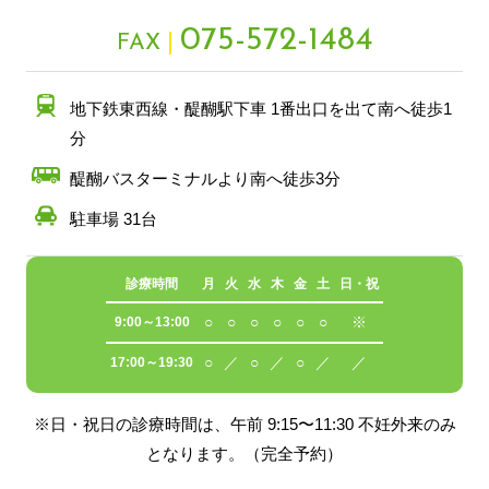
075-572-1484
FAX
地下鉄東西線・醍醐駅下車 1番出口を出て南へ徒歩1
分
醍醐バスターミナルより南へ徒歩3分
駐車場 31台
診療時間
月
火
水
木
金
土
日・祝
○
○
○
○
○
○
※
9:00～13:00
○
／
○
／
○
／
／
17:00～19:30
※日・祝日の診療時間は、午前 9:15〜11:30 不妊外来のみ
となります。（完全予約）