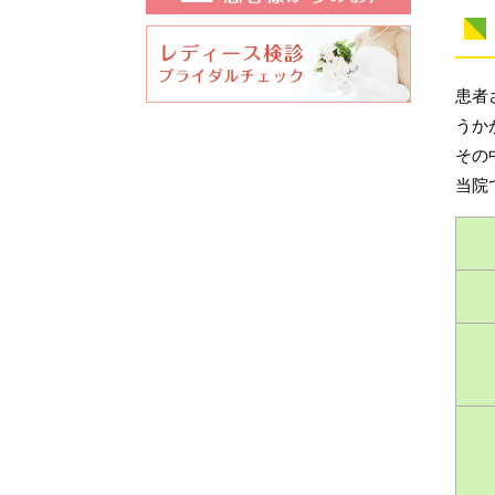
患者
うか
その
当院