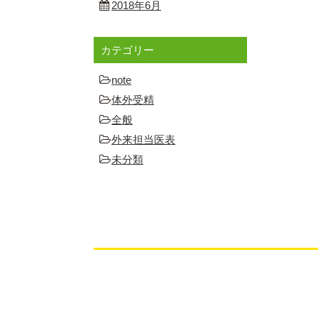
2018年6月
カテゴリー
note
体外受精
全般
外来担当医表
未分類