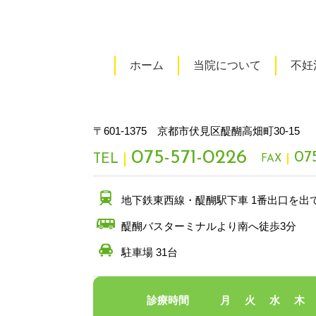
ホーム
当院について
不妊
〒601-1375 京都市伏見区醍醐高畑町30-15
075-571-0226
07
TEL
FAX
地下鉄東西線・醍醐駅下車 1番出口を出
醍醐バスターミナルより南へ徒歩3分
駐車場 31台
診療時間
月
火
水
木