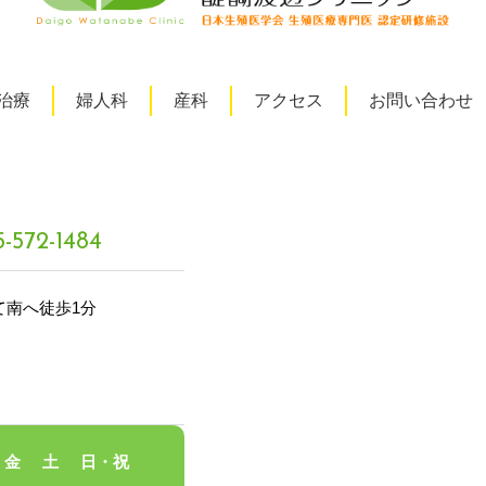
治療
婦人科
産科
アクセス
お問い合わせ
5-572-1484
て南へ徒歩1分
金
土
日・祝