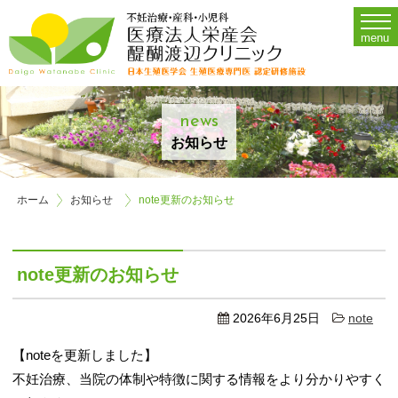
Menu
menu
Home
診療時間・担当医・施設案内
O
news
不妊治療
Op
お知らせ
婦人科
ホーム
お知らせ
note更新のお知らせ
産科
アクセス
note更新のお知らせ
お問い合わせ
2026年6月25日
note
当院について
【noteを更新しました】
不妊治療、当院の体制や特徴に関する情報をより分かりやすく
採用情報