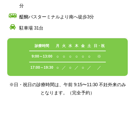
分
醍醐バスターミナルより南へ徒歩3分
駐車場 31台
診療時間
月
火
水
木
金
土
日・祝
○
○
○
○
○
○
※
9:00～13:00
○
／
○
／
○
／
／
17:00～19:30
※日・祝日の診療時間は、午前 9:15〜11:30 不妊外来のみ
となります。（完全予約）