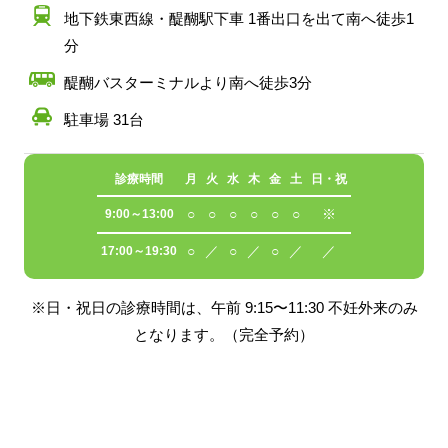
地下鉄東西線・醍醐駅下車 1番出口を出て南へ徒歩1
分
醍醐バスターミナルより南へ徒歩3分
駐車場 31台
診療時間
月
火
水
木
金
土
日・祝
○
○
○
○
○
○
※
9:00～13:00
○
／
○
／
○
／
／
17:00～19:30
※日・祝日の診療時間は、午前 9:15〜11:30 不妊外来のみ
となります。（完全予約）