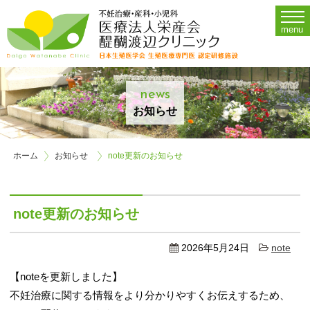
Menu
menu
Home
診療時間・担当医・施設案内
O
news
不妊治療
Op
お知らせ
婦人科
ホーム
お知らせ
note更新のお知らせ
産科
アクセス
note更新のお知らせ
お問い合わせ
2026年5月24日
note
当院について
【noteを更新しました】
不妊治療に関する情報をより分かりやすくお伝えするため、
採用情報