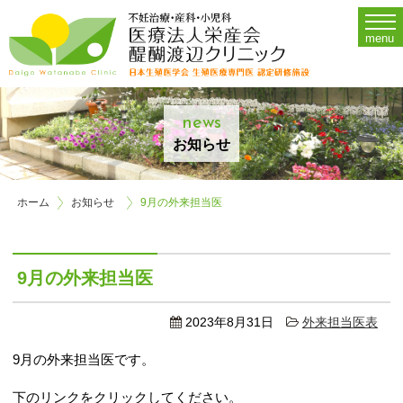
Menu
menu
Home
診療時間・担当医・施設案内
O
news
不妊治療
Op
お知らせ
婦人科
ホーム
お知らせ
9月の外来担当医
産科
アクセス
9月の外来担当医
お問い合わせ
2023年8月31日
外来担当医表
当院について
9月の外来担当医です。
採用情報
下のリンクをクリックしてください。