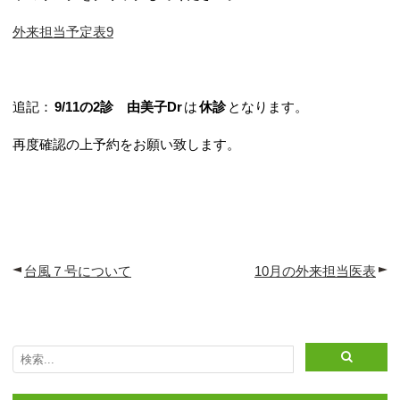
採用お問い合わせ
外来担当予定表9
追記：
9/11の2診 由美子Dr
は
休診
となります。
再度確認の上予約をお願い致します。
台風７号について
10月の外来担当医表