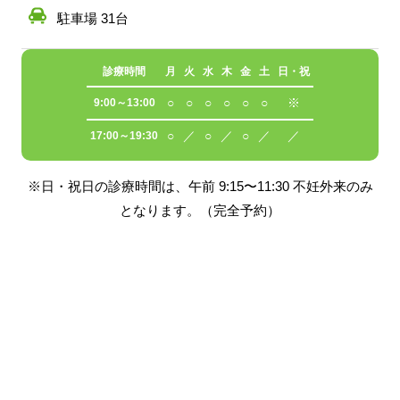
駐車場 31台
診療時間
月
火
水
木
金
土
日・祝
○
○
○
○
○
○
※
9:00～13:00
○
／
○
／
○
／
／
17:00～19:30
※日・祝日の診療時間は、午前 9:15〜11:30 不妊外来のみ
となります。（完全予約）